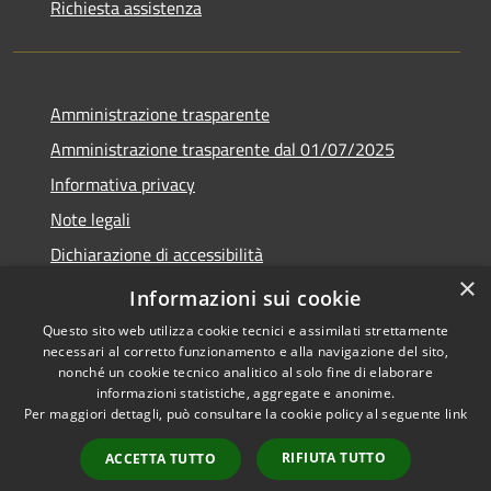
Richiesta assistenza
Amministrazione trasparente
Amministrazione trasparente dal 01/07/2025
Informativa privacy
Note legali
Dichiarazione di accessibilità
×
Whistleblowing
Informazioni sui cookie
Questo sito web utilizza cookie tecnici e assimilati strettamente
necessari al corretto funzionamento e alla navigazione del sito,
nonché un cookie tecnico analitico al solo fine di elaborare
informazioni statistiche, aggregate e anonime.
RSS
Copyright © 2026 • Comune di
Per maggiori dettagli, può consultare la cookie policy al seguente
link
Accessibilità
Melito Irpino • Powered by
Privacy
Municipium
Accesso
•
RIFIUTA TUTTO
ACCETTA TUTTO
Cookie
redazione