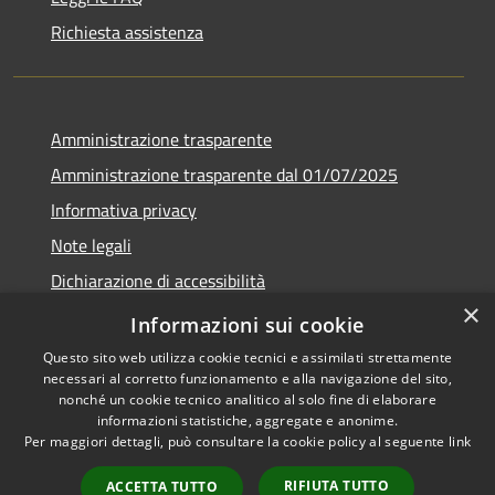
Richiesta assistenza
Amministrazione trasparente
Amministrazione trasparente dal 01/07/2025
Informativa privacy
Note legali
Dichiarazione di accessibilità
×
Whistleblowing
Informazioni sui cookie
Questo sito web utilizza cookie tecnici e assimilati strettamente
necessari al corretto funzionamento e alla navigazione del sito,
nonché un cookie tecnico analitico al solo fine di elaborare
informazioni statistiche, aggregate e anonime.
RSS
Copyright © 2026 • Comune di
Per maggiori dettagli, può consultare la cookie policy al seguente
link
Accessibilità
Melito Irpino • Powered by
Privacy
Municipium
Accesso
•
RIFIUTA TUTTO
ACCETTA TUTTO