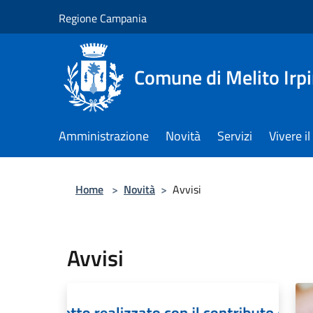
Salta al contenuto principale
Regione Campania
Comune di Melito Irp
Amministrazione
Novità
Servizi
Vivere 
Home
>
Novità
>
Avvisi
Avvisi