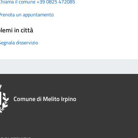
Chiama il comune +39 0825 472085
Prenota un appuntamento
lemi in città
Segnala disservizio
Comune di Melito Irpino