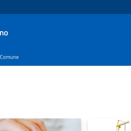
ino
il Comune