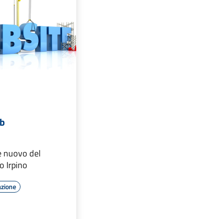
eb
le nuovo del
o Irpino
azione