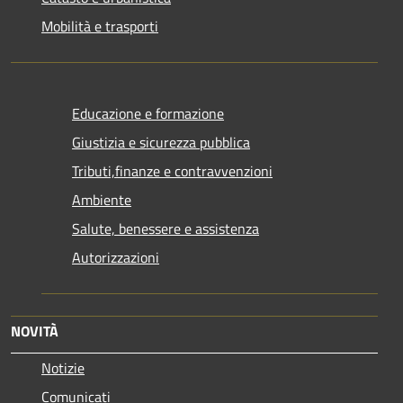
Mobilità e trasporti
Educazione e formazione
Giustizia e sicurezza pubblica
Tributi,finanze e contravvenzioni
Ambiente
Salute, benessere e assistenza
Autorizzazioni
NOVITÀ
Notizie
Comunicati