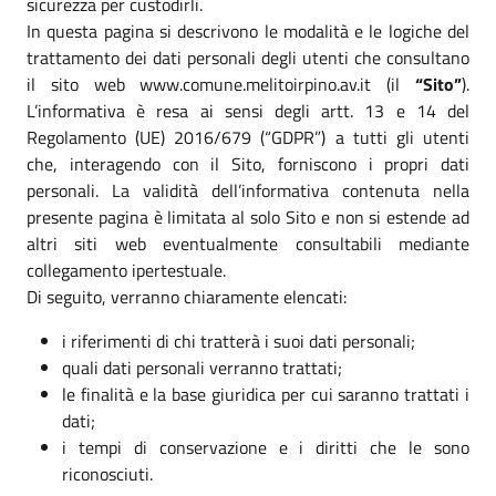
sicurezza per custodirli.
In questa pagina si descrivono le modalità e le logiche del
trattamento dei dati personali degli utenti che consultano
il sito web www.comune.melitoirpino.av.it (il
“Sito”
).
L’informativa è resa ai sensi degli artt. 13 e 14 del
Regolamento (UE) 2016/679 (“GDPR”) a tutti gli utenti
che, interagendo con il Sito, forniscono i propri dati
personali. La validità dell’informativa contenuta nella
presente pagina è limitata al solo Sito e non si estende ad
altri siti web eventualmente consultabili mediante
collegamento ipertestuale.
Di seguito, verranno chiaramente elencati:
i riferimenti di chi tratterà i suoi dati personali;
quali dati personali verranno trattati;
le finalità e la base giuridica per cui saranno trattati i
dati;
i tempi di conservazione e i diritti che le sono
riconosciuti.