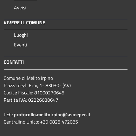
Avvisi
VIVERE IL COMUNE
Luoghi
Eventi
CONTATTI
Comune di Melito Irpino
Piazza degli Eroi, 1- 83030- (AV)
Codice Fiscale: 81000270645
Partita IVA: 02226030647
PEC:
protocollo.melitoirpino@asmepec.it
Centralino Unico: +39 0825 472085