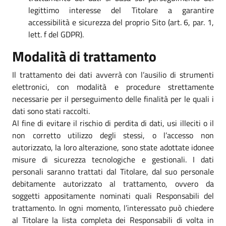
legittimo interesse del Titolare a garantire
accessibilità e sicurezza del proprio Sito (art. 6, par. 1,
lett. f del GDPR).
Modalità di trattamento
Il trattamento dei dati avverrà con l’ausilio di strumenti
elettronici, con modalità e procedure strettamente
necessarie per il perseguimento delle finalità per le quali i
dati sono stati raccolti.
Al fine di evitare il rischio di perdita di dati, usi illeciti o il
non corretto utilizzo degli stessi, o l’accesso non
autorizzato, la loro alterazione, sono state adottate idonee
misure di sicurezza tecnologiche e gestionali. I dati
personali saranno trattati dal Titolare, dal suo personale
debitamente autorizzato al trattamento, ovvero da
soggetti appositamente nominati quali Responsabili del
trattamento. In ogni momento, l’interessato può chiedere
al Titolare la lista completa dei Responsabili di volta in