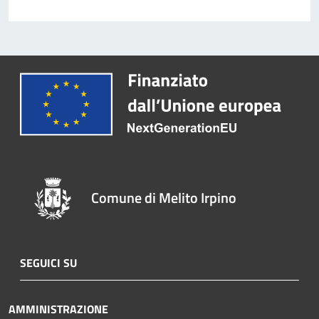
Comune di Melito Irpino
SEGUICI SU
AMMINISTRAZIONE