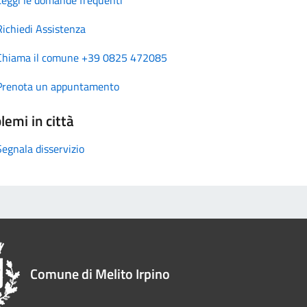
Richiedi Assistenza
Chiama il comune +39 0825 472085
Prenota un appuntamento
lemi in città
Segnala disservizio
Comune di Melito Irpino