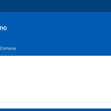
ino
il Comune