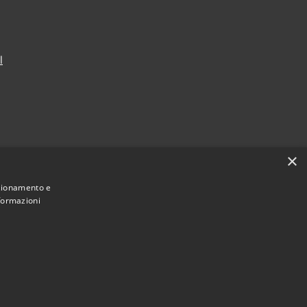
l
×
nzionamento e
nformazioni
Municipium
Accesso
mune di Melito Irpino • Powered by
•
redazione