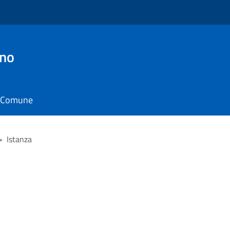
ino
il Comune
>
Istanza