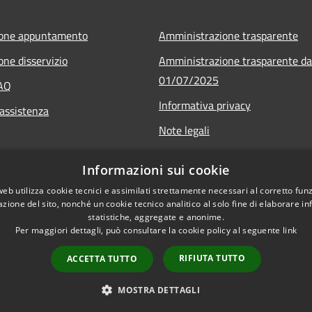
ione appuntamento
Amministrazione trasparente
one disservizio
Amministrazione trasparente da
01/07/2025
FAQ
Informativa privacy
 assistenza
Note legali
Dichiarazione di accessibilità
Informazioni sui cookie
Whistleblowing
web utilizza cookie tecnici e assimilati strettamente necessari al corretto fu
azione del sito, nonché un cookie tecnico analitico al solo fine di elaborare i
statistiche, aggregate e anonime.
Per maggiori dettagli, può consultare la cookie policy al seguente
link
RIFIUTA TUTTO
ACCETTA TUTTO
l sito
Copyright © 2026 • Co
MOSTRA DETTAGLI