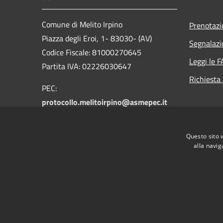
Comune di Melito Irpino
Prenotaz
Piazza degli Eroi, 1- 83030- (AV)
Segnalazi
Codice Fiscale: 81000270645
Leggi le 
Partita IVA: 02226030647
Richiesta
PEC:
protocollo.melitoirpino@asmepec.it
Centralino Unico: +39 0825 472085
Questo sito 
alla navig
RSS
Accessibilità
Privacy
Cookie
Mappa de