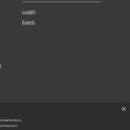
Luoghi
Eventi
l
×
nzionamento e
nformazioni