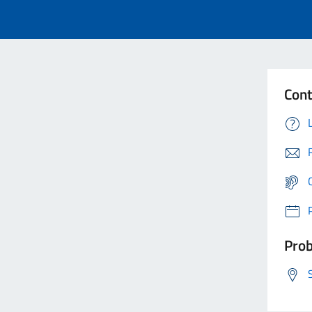
Cont
Prob