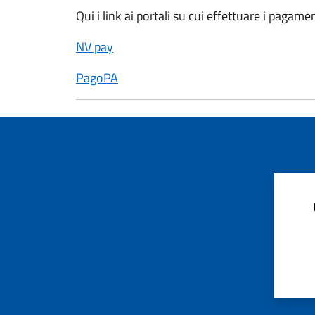
Qui i link ai portali su cui effettuare i pagam
NV pay
PagoPA