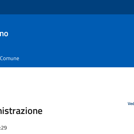
ino
il Comune
Ved
istrazione
:29