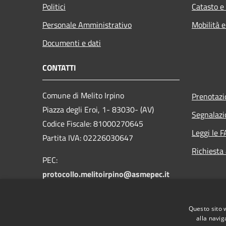
Politici
Catasto e
Personale Amministrativo
Mobilità e
Documenti e dati
CONTATTI
Comune di Melito Irpino
Prenotaz
Piazza degli Eroi, 1- 83030- (AV)
Segnalazi
Codice Fiscale: 81000270645
Leggi le 
Partita IVA: 02226030647
Richiesta
PEC:
protocollo.melitoirpino@asmepec.it
Centralino Unico: +39 0825 472085
Questo sito 
alla navig