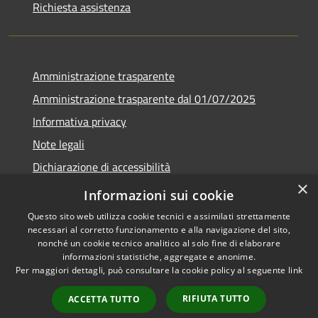
Richiesta assistenza
Amministrazione trasparente
Amministrazione trasparente dal 01/07/2025
Informativa privacy
Note legali
Dichiarazione di accessibilità
×
Whistleblowing
Informazioni sui cookie
Questo sito web utilizza cookie tecnici e assimilati strettamente
necessari al corretto funzionamento e alla navigazione del sito,
nonché un cookie tecnico analitico al solo fine di elaborare
informazioni statistiche, aggregate e anonime.
RSS
Copyright © 2026 • Comune di
Per maggiori dettagli, può consultare la cookie policy al seguente
link
Accessibilità
Melito Irpino • Powered by
Privacy
Municipium
Accesso
•
RIFIUTA TUTTO
ACCETTA TUTTO
Cookie
redazione