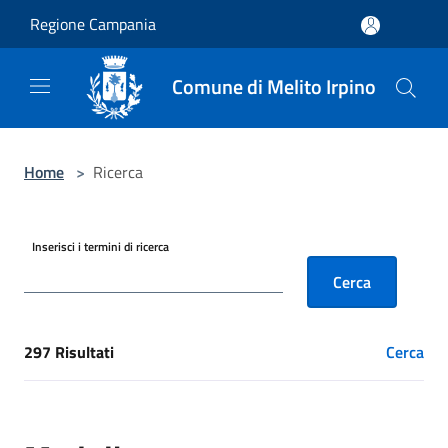
Salta al contenuto principale
Regione Campania
Comune di Melito Irpino
Home
>
Ricerca
Inserisci i termini di ricerca
Cerca
297 Risultati
Cerca
[results] Risultati