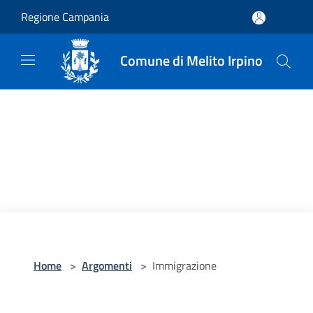
Salta al contenuto principale
Regione Campania
Comune di Melito Irpino
Home
>
Argomenti
>
Immigrazione