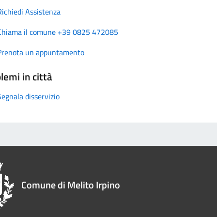
Richiedi Assistenza
Chiama il comune +39 0825 472085
Prenota un appuntamento
lemi in città
Segnala disservizio
Comune di Melito Irpino