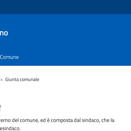
ino
il Comune
>
Giunta comunale
e
verno del comune, ed è composta dal sindaco, che la
cesindaco.