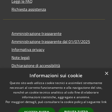
Leggi le FAQ
Richiesta assistenza
Amministrazione trasparente
Amministrazione trasparente dal 01/07/2025
Informativa privacy
Note legali
Dichiarazione di accessibilità
×
Whistleblowing
Informazioni sui cookie
Questo sito web utilizza cookie tecnici e assimilati strettamente
necessari al corretto funzionamento e alla navigazione del sito,
nonché un cookie tecnico analitico al solo fine di elaborare
informazioni statistiche, aggregate e anonime.
RSS
Copyright © 2026 • Comune di
Per maggiori dettagli, può consultare la cookie policy al seguente
link
Accessibilità
Melito Irpino • Powered by
Privacy
Municipium
Accesso
•
RIFIUTA TUTTO