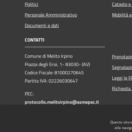
Politici
Catasto e
Personale Amministrativo
Mobilità e
Documenti e dati
CONTATTI
Comune di Melito Irpino
Prenotaz
Piazza degli Eroi, 1- 83030- (AV)
Segnalazi
Codice Fiscale: 81000270645
Leggi le 
Partita IVA: 02226030647
Richiesta
PEC:
protocollo.melitoirpino@asmepec.it
Centralino Unico: +39 0825 472085
Questo sito 
alla navig