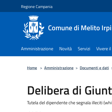
Salta al contenuto principale
Regione Campania
Comune di Melito Irp
Amministrazione
Novità
Servizi
Vivere 
Home
>
Amministrazione
>
Documenti e dati
Delibera di Giun
Tutela del dipendente che segnala illeciti (wh