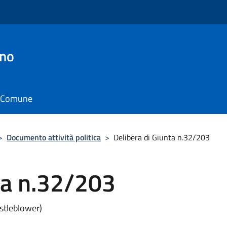
ino
il Comune
>
Documento attività politica
>
Delibera di Giunta n.32/203
ta n.32/203
istleblower)