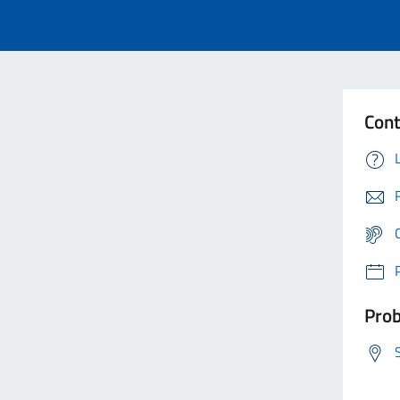
Cont
Prob