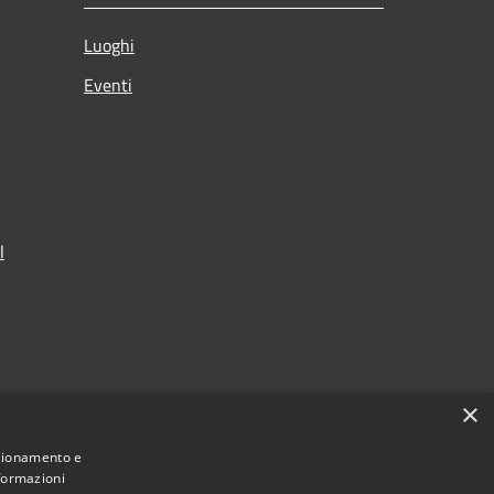
Luoghi
Eventi
l
×
nzionamento e
nformazioni