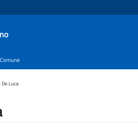
ino
il Comune
i De Luca
a