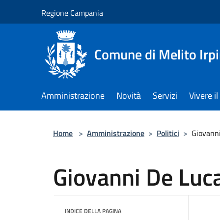
Salta al contenuto principale
Regione Campania
Comune di Melito Irp
Amministrazione
Novità
Servizi
Vivere 
Home
>
Amministrazione
>
Politici
>
Giovann
Giovanni De Luc
INDICE DELLA PAGINA